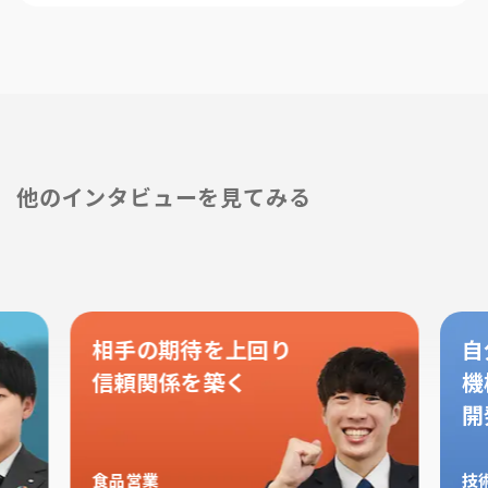
他のインタビューを見てみる
相手の期待を上回り
自
信頼関係を築く
機
開
食品営業
技