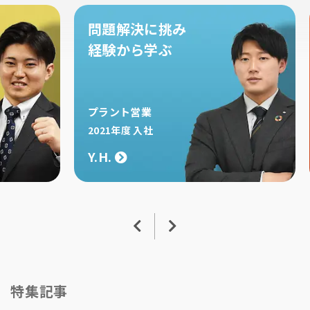
問題解決に挑み
相
経験から学ぶ
信
プラント営業
食
2021年度 入社
20
Y.H.
S.Y
特集記事