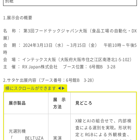
別紙
1.展示会の概要
名 称 ： 第3回フードテックジャパン大阪（食品工場の自動化・DX
展）
会 期 ： 2024年3月13日（水）～3月15日（金） 午前10時～午後5
時
会 場 ： インテックス大阪（大阪府大阪市住之江区南港北1-5-102）
主 催 ： RX Japan株式会社 ブース位置： 6号館B 3-28
2.サタケ出展内容（ブース番号：6号館B 3-28）
展示
展示製品
見どころ
方法
X線と
AI
の組合せで、内部検
査による選別を実現。形状判
光選別機
定と
RGB
による外観検査、
「
BELTUZA
実演