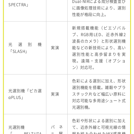
Dual-NIR
による成分検査並び
SPECTRA
」
に画像処理技術により、選別
性能が格段に向上。
新規搭載機能（ピエゾバル
ブ、
RGB
用
LED
、近赤外線
2
波長のカメラ）と形状選別機
光選別機
実演
能などの新技術により、高い
「
SLASH
」
選別性能と高歩留まりを実
現。遠隔・支援（オプショ
ン）対応可。
色彩による選別に加え、形状
選別機能を搭載。雑穀やプラ
光選別機「ピカ選
実演
スチック片など幅広い原料に
α
PLUS
」
対応可能な多用途シュート式
光選別機。
色彩や形状による選別に加え
パネ
光選別機
て、近赤外線と可視光線の情
展
「
BELTUZA
ル
報を組み合わせた
MIX
感度機