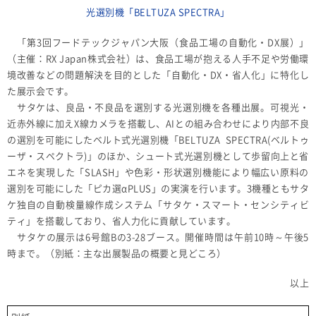
光選別機「BELTUZA SPECTRA」
「第3回フードテックジャパン大阪（食品工場の自動化・DX展）」
（主催：RX Japan株式会社）は、食品工場が抱える人手不足や労働環
境改善などの問題解決を目的とした「自動化・DX・省人化」に特化し
た展示会です。
サタケは、良品・不良品を選別する光選別機を各種出展。可視光・
近赤外線に加えX線カメラを搭載し、AIとの組み合わせにより内部不良
の選別を可能にしたベルト式光選別機「BELTUZA SPECTRA(ベルトゥ
ーザ・スペクトラ)」のほか、シュート式光選別機として歩留向上と省
エネを実現した「SLASH」や色彩・形状選別機能により幅広い原料の
選別を可能にした「ピカ選αPLUS」の実演を行います。3機種ともサタ
ケ独自の自動検量線作成システム「サタケ・スマート・センシティビ
ティ」を搭載しており、省人力化に貢献しています。
サタケの展示は6号館Bの3-28ブース。開催時間は午前10時～午後5
時まで。（別紙：主な出展製品の概要と見どころ）
以上